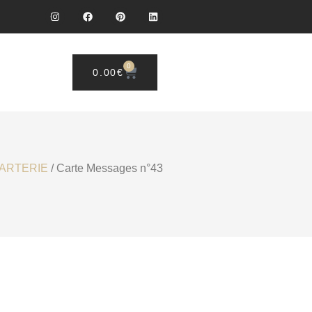
0
0.00
€
CARTERIE
/ Carte Messages n°43