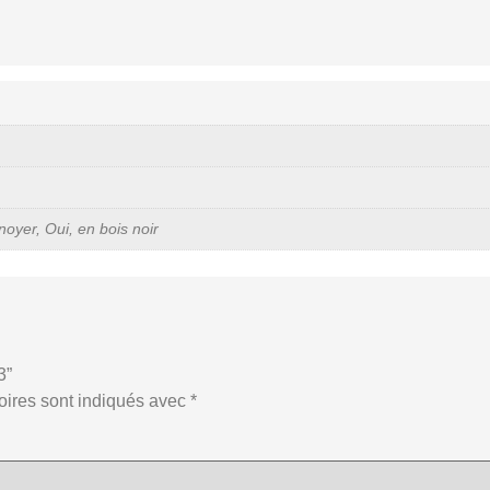
noyer, Oui, en bois noir
3”
oires sont indiqués avec
*