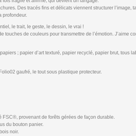
a fois fragile et affirmé, qui devient un langage.
chures. Des tracés fins et délicats viennent structurer l’image, 
a profondeur.
el, le trait, le geste, le dessin, le vrai !
t de touches de couleurs pour transmettre de l’émotion. J’aime c
iers ; papier d’art texturé, papier recyclé, papier brut, tous l
lio02 gaufré, le tout sous plastique protecteur.
fié FSC®, provenant de forêts gérées de façon durable.
us du bouton panier.
bois noir.