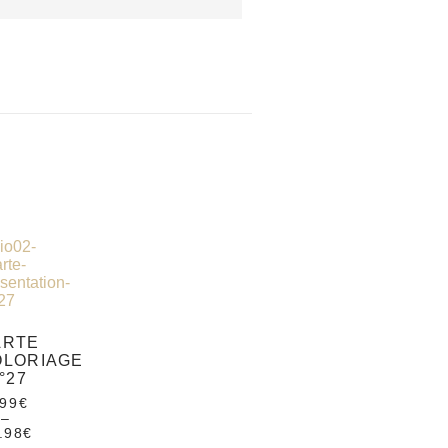
ARTE
OLORIAGE
°27
.99
€
–
.98
€