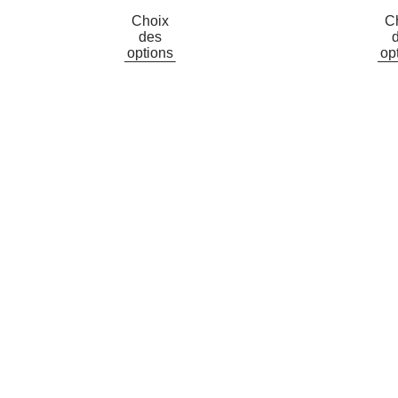
Choix
C
des
options
op