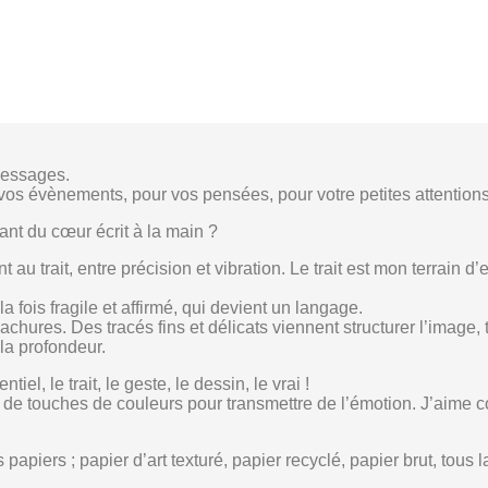
 messages.
 vos évènements, pour vos pensées, pour votre petites attentions
nt du cœur écrit à la main ?
t au trait, entre précision et vibration. Le trait est mon terrain
la fois fragile et affirmé, qui devient un langage.
hachures. Des tracés fins et délicats viennent structurer l’image,
la profondeur.
iel, le trait, le geste, le dessin, le vrai !
ut de touches de couleurs pour transmettre de l’émotion. J’aime 
piers ; papier d’art texturé, papier recyclé, papier brut, tous 