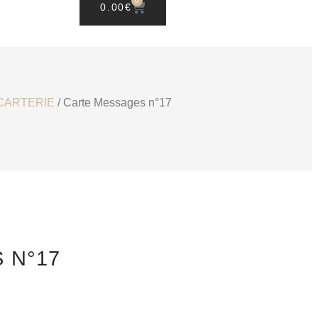
0
0.00
€
CARTERIE
/ Carte Messages n°17
 N°17