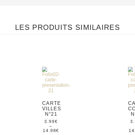
LES PRODUITS SIMILAIRES
CARTE
C
VILLES
C
N°21
N
3.99
€
3
–
14.98
€
14