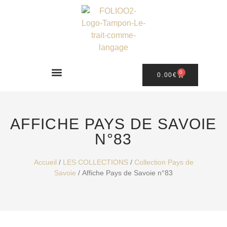
0
0.00
€
AFFICHE PAYS DE SAVOIE
N°83
Accueil
/
LES COLLECTIONS
/
Collection Pays de
Savoie
/ Affiche Pays de Savoie n°83